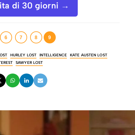
uita di 30 giorni →
6
7
8
9
OST
HURLEY LOST
INTELLIGENCE
KATE AUSTEN LOST
TEREST
SAWYER LOST