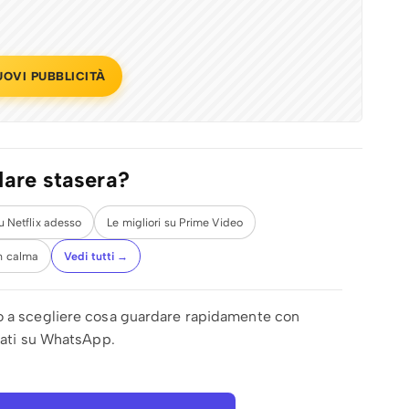
UOVI PUBBLICITÀ
dare stasera?
su Netflix adesso
Le migliori su Prime Video
n calma
Vedi tutti →
o a scegliere cosa guardare rapidamente con
zzati su WhatsApp.