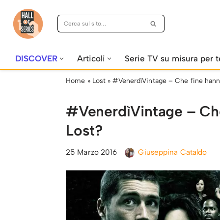
Vai
al
contenuto
DISCOVER
Articoli
Serie TV su misura per t
Home
»
Lost
»
#VenerdìVintage – Che fine hanno 
#VenerdìVintage – Che f
Lost?
25 Marzo 2016
Giuseppina Cataldo