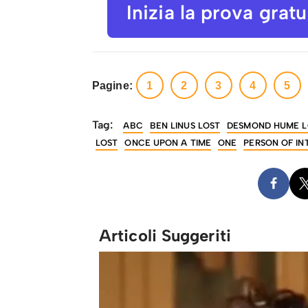
Inizia la prova grat
Pagine:
1
2
3
4
5
Tag:
ABC
BEN LINUS LOST
DESMOND HUME L
LOST
ONCE UPON A TIME
ONE
PERSON OF IN
Articoli Suggeriti