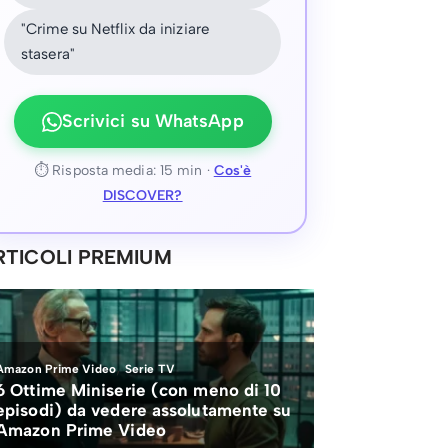
"Crime su Netflix da iniziare
stasera"
Scrivici su WhatsApp
⏱ Risposta media: 15 min ·
Cos'è
DISCOVER?
RTICOLI PREMIUM