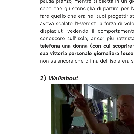
pausa pranzo, mentre si diletta in un g
capo che gli sconsiglia di partire per 
fare quello che era nei suoi progetti; 
aveva scalato l’Everest: la forza di vol
dispiaciuti vedendo il comportamen
conoscere sull’isola; ancor più rattri
telefona una donna (con cui scoprire
sua vittoria personale giornaliera fosse
non sa ancora che prima dell’isola era s
2)
Walkabout