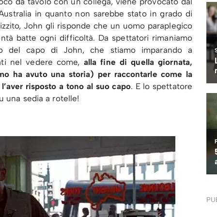
ioco da tavolo con un collega, viene provocato dal
l’Australia in quanto non sarebbe stato in grado di
stizzito, John gli risponde che un uomo paraplegico
ontà batte ogni difficoltà. Da spettatori rimaniamo
to del capo di John, che stiamo imparando a
stati nel vedere come,
alla fine di quella giornata,
mo ha avuto una storia) per raccontarle come la
 l’aver risposto a tono al suo capo
. E lo spettatore
u una sedia a rotelle!
PU