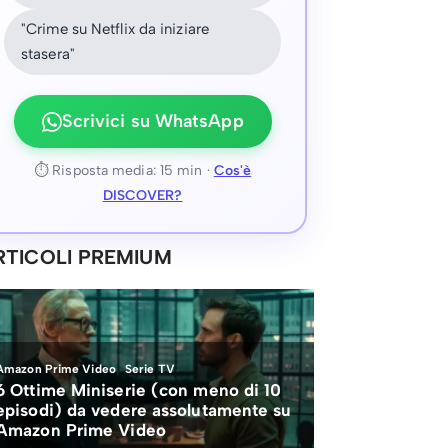
"Crime su Netflix da iniziare
stasera"
Scrivici su WhatsApp
⏱ Risposta media: 15 min ·
Cos'è
DISCOVER?
RTICOLI PREMIUM