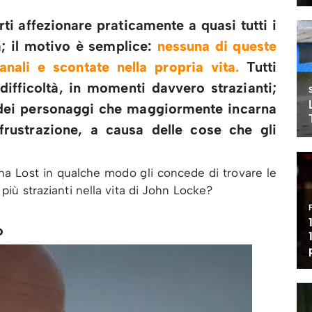
rti affezionare praticamente a quasi tutti i
a; il motivo è semplice:
nessuna di queste
anali e scontate nella propria vita
.
Tutti
difficoltà, in momenti davvero strazianti;
dei personaggi che maggiormente incarna
frustrazione, a causa delle cose che gli
una Lost in qualche modo gli concede di trovare le
 più strazianti nella vita di John Locke?
o