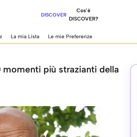
Cos'è
DISCOVER
DISCOVER?
e
La mia Lista
Le mie Preferenze
 momenti più strazianti della