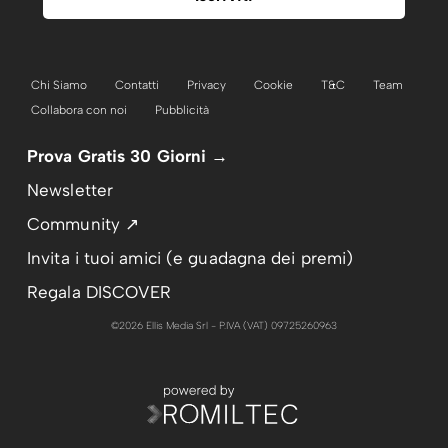
Chi Siamo
Contatti
Privacy
Cookie
T&C
Team
Collabora con noi
Pubblicità
Prova Gratis 30 Giorni →
Newsletter
Community ↗
Invita i tuoi amici (e guadagna dei premi)
Regala DISCOVER
©2026 Ellis Media Srl - P.IVA (VAT) 09725260963