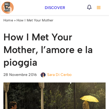
DISCOVER
Vai
al
Home
»
How I Met Your Mother
contenuto
How I Met Your
Mother, l’amore e la
pioggia
28 Novembre 2016
Sara Di Cerbo