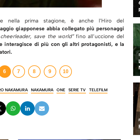
e nella prima stagione, è anche l’Hiro del
aggio giapponese abbia collegato più personaggi
 cheerleader, save the world”
fino all’uccione del
interagisce di più con gli altri protagonisti, e la
atori.
6
7
8
9
10
RO NAKAMURA
NAKAMURA
ONE
SERIE TV
TELEFILM