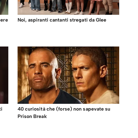
sere
Noi, aspiranti cantanti stregati da Glee
ti
40 curiosità che (forse) non sapevate su
Prison Break