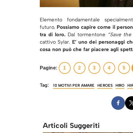
Elemento fondamentale specialment
futuro.
Possiamo capire come il person
tra di loro.
Dal tormentone
“Save the
cattivo Sylar.
E’ uno dei personaggi che 
cosa non può che far piacere agli spett
Pagine:
1
2
3
4
5
Tag:
10 MOTIVI PER AMARE
HEROES
HIRO
HI
Articoli Suggeriti