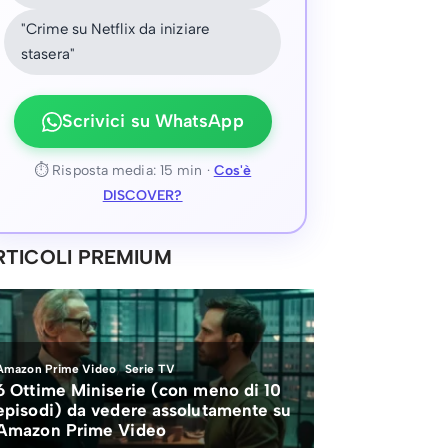
"Crime su Netflix da iniziare
stasera"
Scrivici su WhatsApp
⏱ Risposta media: 15 min ·
Cos'è
DISCOVER?
RTICOLI PREMIUM