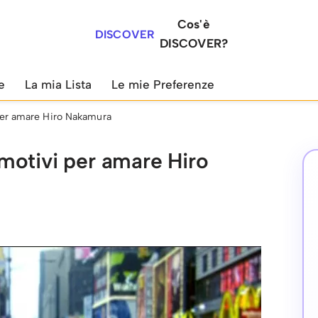
Cos'è
DISCOVER
DISCOVER?
e
La mia Lista
Le mie Preferenze
per amare Hiro Nakamura
motivi per amare Hiro