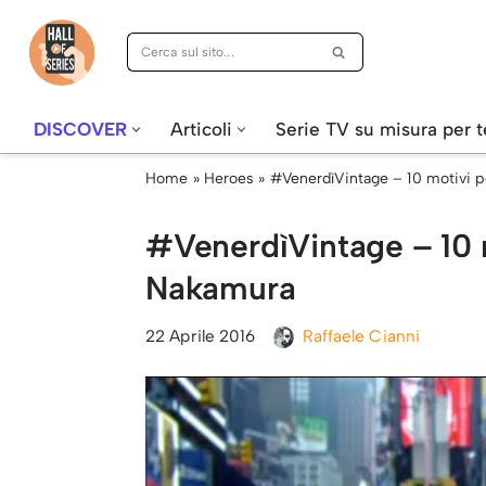
Vai
al
contenuto
DISCOVER
Articoli
Serie TV su misura per t
Home
»
Heroes
»
#VenerdìVintage – 10 motivi 
#VenerdìVintage – 10 
Nakamura
22 Aprile 2016
Raffaele Cianni