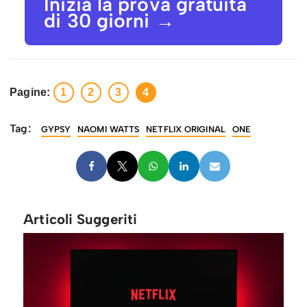
Inizia la prova gratuita
di 30 giorni →
Pagine:
1
2
3
4
Tag:
GYPSY
NAOMI WATTS
NETFLIX ORIGINAL
ONE
Articoli Suggeriti