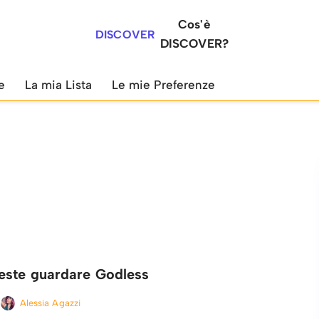
Cos'è
DISCOVER
DISCOVER?
e
La mia Lista
Le mie Preferenze
este guardare Godless
Alessia Agazzi