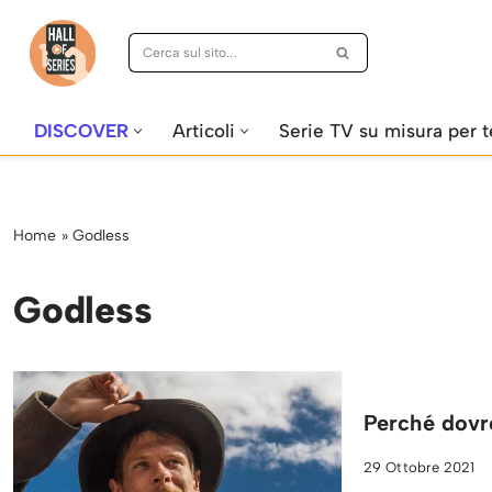
Vai
al
contenuto
DISCOVER
Articoli
Serie TV su misura per t
Home
»
Godless
Godless
Perché dovr
29 Ottobre 2021