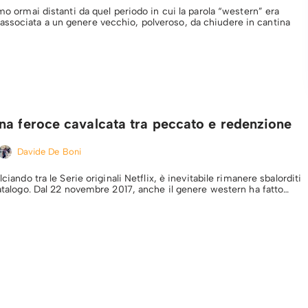
amo ormai distanti da quel periodo in cui la parola “western” era
sociata a un genere vecchio, polveroso, da chiudere in cantina
na feroce cavalcata tra peccato e redenzione
Davide De Boni
lciando tra le Serie originali Netflix, è inevitabile rimanere sbalorditi
 catalogo. Dal 22 novembre 2017, anche il genere western ha fatto…