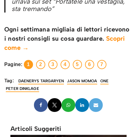
urlava sul set “Portatele una vestaglia,
sta tremando”
Ogni settimana migliaia di lettori ricevono
i nostri consigli su cosa guardare.
Scopri
come →
Pagine:
1
2
3
4
5
6
7
Tag:
DAENERYS TARGARYEN
JASON MOMOA
ONE
PETER DINKLAGE
Articoli Suggeriti