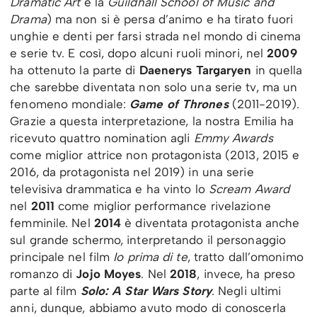
Dramatic Art
e la
Guildhall School of Music and
Drama
) ma non si è persa d’animo e ha tirato fuori
unghie e denti per farsi strada nel mondo di cinema
e serie tv. E così, dopo alcuni ruoli minori, nel
2009
ha ottenuto la parte di
Daenerys Targaryen
in quella
che sarebbe diventata non solo una serie tv, ma un
fenomeno mondiale:
Game of Thrones
(2011-2019).
Grazie a questa interpretazione, la nostra Emilia ha
ricevuto quattro nomination agli
Emmy Awards
come miglior attrice non protagonista (2013, 2015 e
2016, da protagonista nel 2019) in una serie
televisiva drammatica e ha vinto lo
Scream Award
nel
2011
come miglior performance rivelazione
femminile. Nel
2014
è diventata protagonista anche
sul grande schermo, interpretando il personaggio
principale nel film
Io prima di te
, tratto dall’omonimo
romanzo di
Jojo Moyes
. Nel
2018
, invece, ha preso
parte al film
Solo:
A Star Wars Story
. Negli ultimi
anni, dunque, abbiamo avuto modo di conoscerla