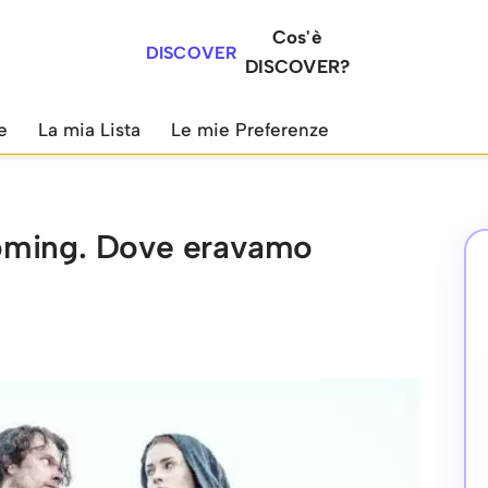
Cos'è
DISCOVER
DISCOVER?
e
La mia Lista
Le mie Preferenze
oming. Dove eravamo