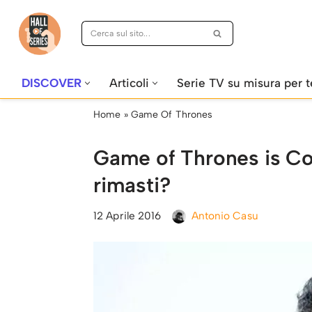
Vai
al
contenuto
DISCOVER
Articoli
Serie TV su misura per t
Home
»
Game Of Thrones
Game of Thrones is C
rimasti?
12 Aprile 2016
Antonio Casu