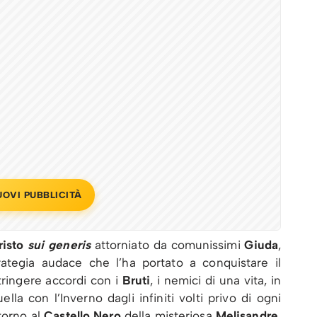
UOVI PUBBLICITÀ
risto
sui generis
attorniato da comunissimi
Giuda
,
ategia audace che l’ha portato a conquistare il
ringere accordi con i
Bruti
, i nemici di una vita, in
la con l’Inverno dagli infiniti volti privo di ogni
itorno al
Castello Nero
della misteriosa
Melisandre
,