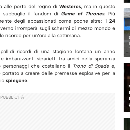
a alle porte del regno di
Westeros
, ma in questo
 subbuglio il fandom di
Game of Thrones
. Più
ente degli appassionati come poche altre: il
24
’inverno irromperà sugli schermi di mezzo mondo e
do ricordo per un’ora alla settimana.
 pallidi ricordi di una stagione lontana un anno
e imbarazzanti siparietti tra amici nella speranza
le personaggi che costellano il
Trono di Spade
e,
 portato a creare delle premesse esplosive per la
pio
spiegone
.
PUBBLICITÀ