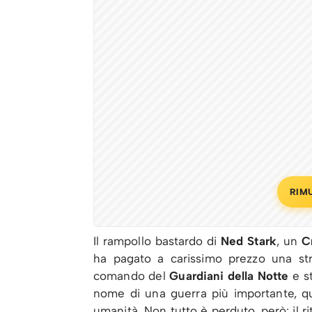
RIM
Il rampollo bastardo di
Ned Stark
, un
C
ha pagato a carissimo prezzo una str
comando del
Guardiani della Notte
e st
nome di una guerra più importante, quel
umanità. Non tutto è perduto, però: il r