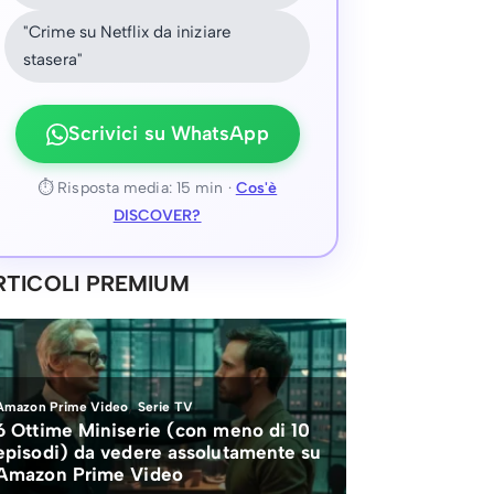
"Crime su Netflix da iniziare
stasera"
Scrivici su WhatsApp
⏱ Risposta media: 15 min ·
Cos'è
DISCOVER?
RTICOLI PREMIUM