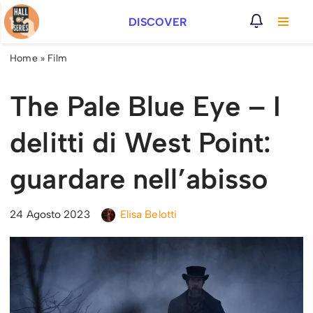
DISCOVER
Vai
al
Home
»
Film
contenuto
The Pale Blue Eye – I
delitti di West Point:
guardare nell’abisso
24 Agosto 2023
Elisa Belotti