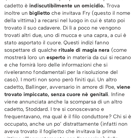
cadetto è
indiscutibilmente un omicidio.
Trova
inoltre un
biglietto
che invitava Fry (questo il nome
della vittima) a recarsi nel luogo in cui è stato poi
trovato il suo cadavere. Di lì a poco ne vengono
trovati altri due, uno di mucca e una capra, a cui è
stato asportato il cuore. Questi indizi fanno
sospettare di qualche
rituale di magia nera
(come
mostrerà loro un
esperto
in materia da cui si recano
e che fornirà loro delle informazioni che si
riveleranno fondamentali per la risoluzione del
caso). I morti non sono però finiti qui. Un altro
cadetto, Ballinger, avversario in amore di Poe,
viene
trovato impiccato, senza cuore nè genitali
. Infine
viene annunciata anche la scomparsa di un altro
cadetto, Stoddard. I tre si conoscevano e
frequentavano, ma qual è il filo conduttore? Chi si è
occupato, anche un po’ distrattamente (infatti non
aveva trovato il foglietto che invitava la prima