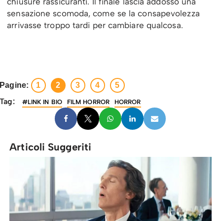
chiusure rassicuranti. Il finale lascia addosso una
sensazione scomoda, come se la consapevolezza
arrivasse troppo tardi per cambiare qualcosa.
Pagine:
1
2
3
4
5
Tag:
#LINK IN BIO
FILM HORROR
HORROR
Articoli Suggeriti