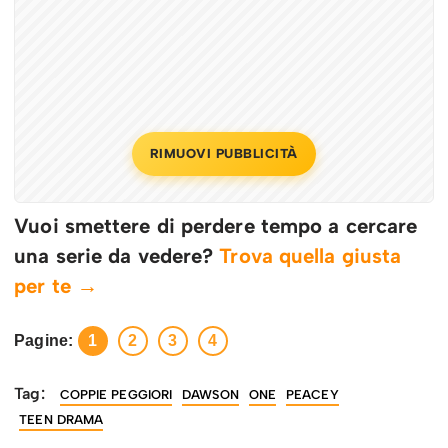
RIMUOVI PUBBLICITÀ
Vuoi smettere di perdere tempo a cercare
una serie da vedere?
Trova quella giusta
per te →
Pagine:
1
2
3
4
Tag:
COPPIE PEGGIORI
DAWSON
ONE
PEACEY
TEEN DRAMA