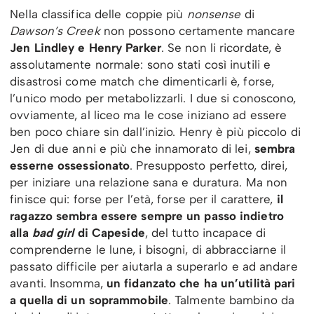
Nella classifica delle coppie più
nonsense
di
Dawson’s Creek
non possono certamente mancare
Jen Lindley e Henry Parker
. Se non li ricordate, è
assolutamente normale: sono stati così inutili e
disastrosi come match che dimenticarli è, forse,
l’unico modo per metabolizzarli. I due si conoscono,
ovviamente, al liceo ma le cose iniziano ad essere
ben poco chiare sin dall’inizio. Henry è più piccolo di
Jen di due anni e più che innamorato di lei,
sembra
esserne ossessionato
. Presupposto perfetto, direi,
per iniziare una relazione sana e duratura. Ma non
finisce qui: forse per l’età, forse per il carattere,
il
ragazzo sembra essere sempre un passo indietro
alla
bad girl
di Capeside
, del tutto incapace di
comprenderne le lune, i bisogni, di abbracciarne il
passato difficile per aiutarla a superarlo e ad andare
avanti. Insomma,
un fidanzato che ha un’utilità pari
a quella di un soprammobile
. Talmente bambino da