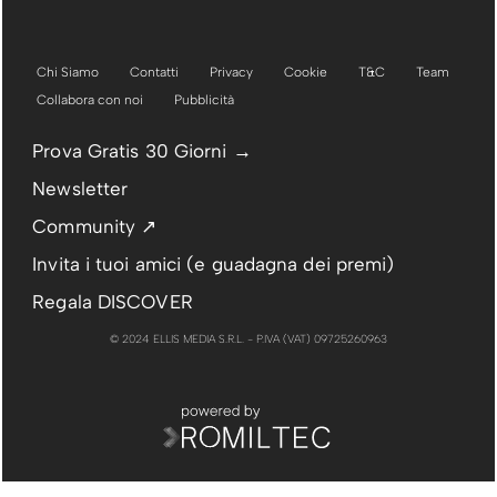
Chi Siamo
Contatti
Privacy
Cookie
T&C
Team
Collabora con noi
Pubblicità
Prova Gratis 30 Giorni →
Newsletter
Community ↗
Invita i tuoi amici (e guadagna dei premi)
Regala DISCOVER
© 2024 ELLIS MEDIA S.R.L. - P.IVA (VAT) 09725260963