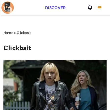
DISCOVER
Vai
al
contenuto
Home
»
Clickbait
Clickbait