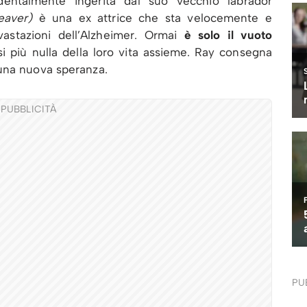
entalmente ingerita dal suo vecchio labrador
eaver)
è una ex attrice che sta velocemente e
stazioni dell’Alzheimer. Ormai
è solo il vuoto
i più nulla della loro vita assieme. Ray consegna
una nuova speranza.
PUBBLICITÀ
PU