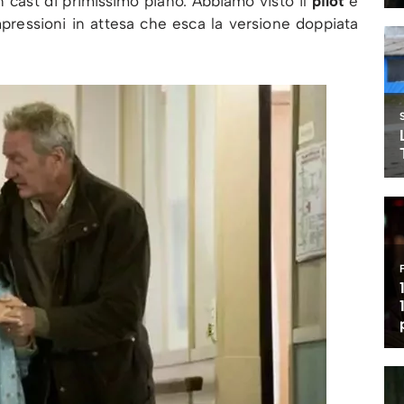
 cast di primissimo piano. Abbiamo visto il
pilot
e
pressioni in attesa che esca la versione doppiata