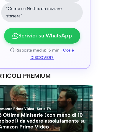
"Crime su Netflix da iniziare
stasera"
Scrivici su WhatsApp
⏱ Risposta media: 15 min ·
Cos'è
DISCOVER?
RTICOLI PREMIUM