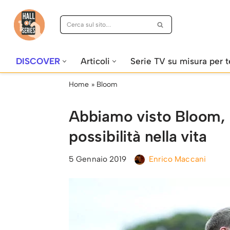
Vai
al
contenuto
DISCOVER
Articoli
Serie TV su misura per t
Home
»
Bloom
Abbiamo visto Bloom, l
possibilità nella vita
5 Gennaio 2019
Enrico Maccani