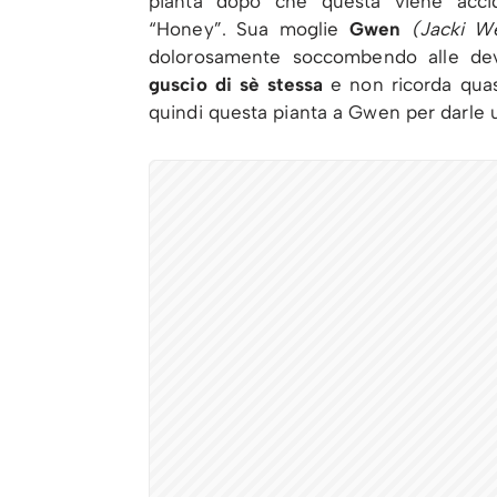
pianta dopo che questa viene accid
“Honey”. Sua moglie
Gwen
(Jacki W
dolorosamente soccombendo alle deva
guscio di sè stessa
e non ricorda quas
quindi questa pianta a Gwen per darle 