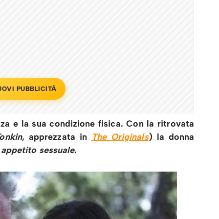
UOVI PUBBLICITÀ
a e la sua condizione fisica. Con la ritrovata
onkin
, apprezzata in
The Originals
) la donna
e
appetito sessuale
.