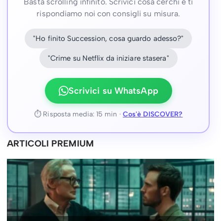
Scrubs 10×01 – La recensione: un ritorno
semplicemente magico
26 Marzo 2026
Vincenzo Galdieri
Salva l’articoloQuando Scrubs ci ha lasciati, nel 2010,
quasi nessuno ha storto il naso. A quasi nessuno è
dispiaciuto davvero. Ed è incredibile a pensarci,…