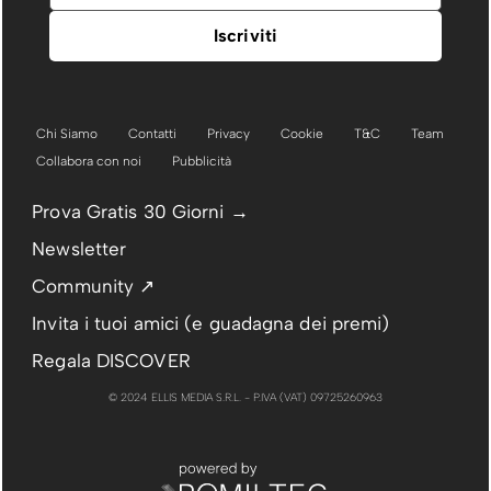
Chi Siamo
Contatti
Privacy
Cookie
T&C
Team
Collabora con noi
Pubblicità
Prova Gratis 30 Giorni →
Newsletter
Community ↗
Invita i tuoi amici (e guadagna dei premi)
Regala DISCOVER
© 2024 ELLIS MEDIA S.R.L. - P.IVA (VAT) 09725260963