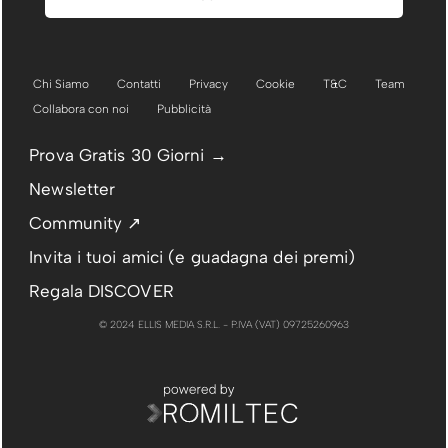
Chi Siamo
Contatti
Privacy
Cookie
T&C
Team
Collabora con noi
Pubblicità
Prova Gratis 30 Giorni →
Newsletter
Community ↗
Invita i tuoi amici (e guadagna dei premi)
Regala DISCOVER
© 2024 ELLIS MEDIA S.R.L. - P.IVA (VAT) 09725260963