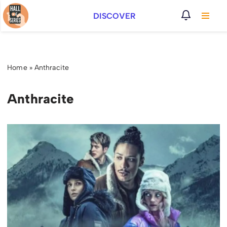
DISCOVER
Vai
al
contenuto
Home
»
Anthracite
Anthracite