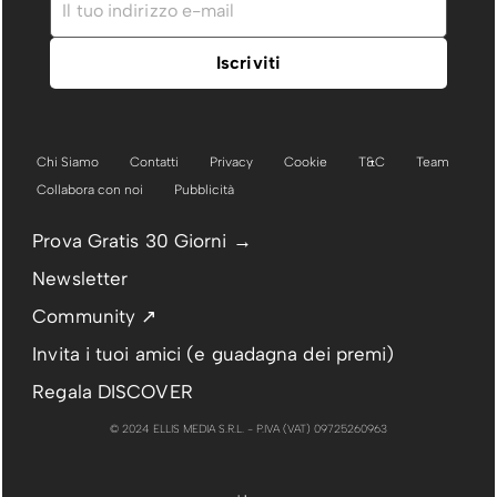
Chi Siamo
Contatti
Privacy
Cookie
T&C
Team
Collabora con noi
Pubblicità
Prova Gratis 30 Giorni →
Newsletter
Community ↗
Invita i tuoi amici (e guadagna dei premi)
Regala DISCOVER
© 2024 ELLIS MEDIA S.R.L. - P.IVA (VAT) 09725260963