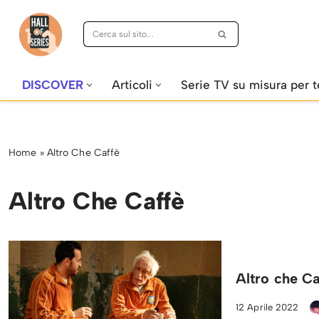
Vai
al
contenuto
DISCOVER
Articoli
Serie TV su misura per t
Home
»
Altro Che Caffè
Altro Che Caffè
Altro che Caf
12 Aprile 2022