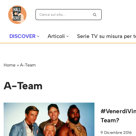
Vai
al
contenuto
DISCOVER
Articoli
Serie TV su misura per t
Home
»
A-Team
A-Team
#VenerdìVint
Team?
9 Dicembre 2016