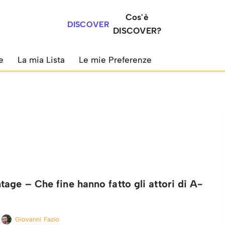
Cos'è
DISCOVER
DISCOVER?
e
La mia Lista
Le mie Preferenze
age – Che fine hanno fatto gli attori di A-
Giovanni Fazio