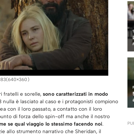
883(640×360)
 fratelli e sorelle,
sono caratterizzati in modo
 nulla è lasciato al caso e i protagonisti compiono
nea con il loro passato, a contatto con il loro
punto di forza dello spin-off ma anche il nostro
me se qual viaggio lo stessimo facendo noi
.
PU
ie allo strumento narrativo che Sheridan, il