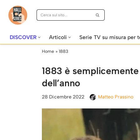
Vai
al
contenuto
DISCOVER
Articoli
Serie TV su misura per t
Home
»
1883
1883 è semplicemente i
dell’anno
28 Dicembre 2022
Matteo Prassino