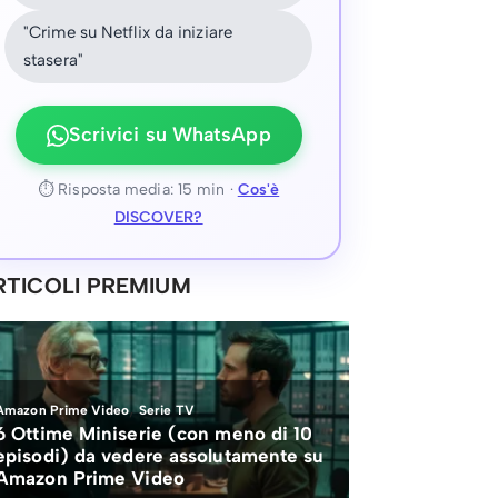
"Crime su Netflix da iniziare
stasera"
Scrivici su WhatsApp
⏱ Risposta media: 15 min ·
Cos'è
DISCOVER?
RTICOLI PREMIUM