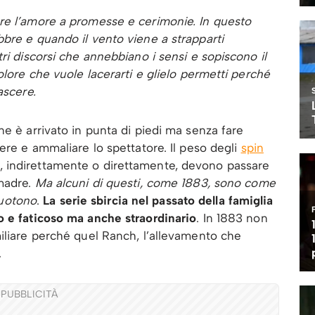
re l’amore a promesse e cerimonie. In questo
bre e quando il vento viene a strapparti
ri discorsi che annebbiano i sensi e sopiscono il
olore che vuole lacerarti e glielo permetti perché
nascere.
e è arrivato in punta di piedi ma senza fare
ere e ammaliare lo spettatore. Il peso degli
spin
 indirettamente o direttamente, devono passare
 madre.
Ma alcuni di questi, come 1883, sono come
scuotono
.
La serie sbircia nel passato della famiglia
o e faticoso ma anche straordinario
. In 1883 non
iliare perché quel Ranch, l’allevamento che
.
PUBBLICITÀ