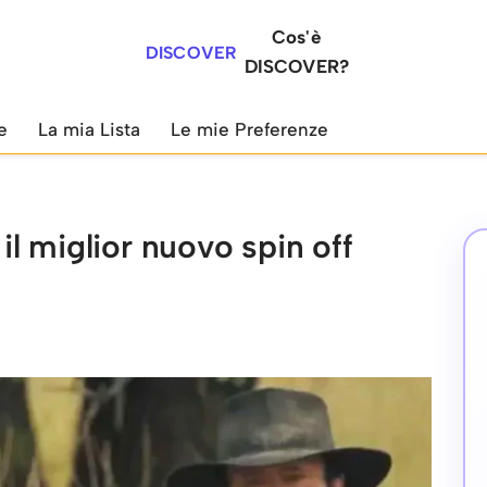
Cos'è
DISCOVER
DISCOVER?
e
La mia Lista
Le mie Preferenze
l miglior nuovo spin off