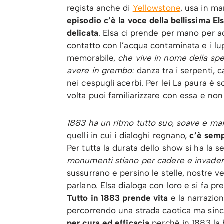
regista anche di
Yellowstone
, usa in ma
episodio c’è la voce della bellissima 
delicata
. Elsa ci prende per mano per 
contatto con l’acqua contaminata e i lup
memorabile,
che vive in nome della spen
avere in grembo:
danza tra i serpenti, c
nei cespugli acerbi. Per lei La paura è s
volta puoi familiarizzare con essa e non 
1883 ha un ritmo tutto suo, soave e ma
quelli in cui i dialoghi regnano,
c’è semp
Per tutta la durata dello show si ha la
monumenti stiano per cadere e invadere
sussurrano e persino le stelle, nostre 
parlano. Elsa dialoga con loro e si fa pr
Tutto in 1883 prende vita
e la narrazion
percorrendo una strada caotica ma sinc
per cura ed efficacia
perché in 1883 la 