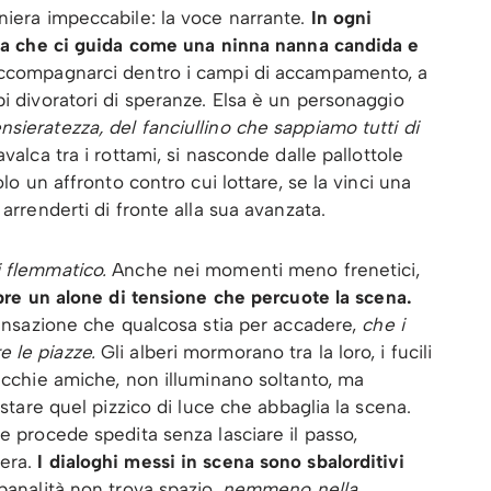
niera impeccabile: la voce narrante.
In ogni
Elsa che ci guida come una ninna nanna candida e
accompagnarci dentro i campi di accampamento, a
i divoratori di speranze. Elsa è un personaggio
sieratezza, del fanciullino che sappiamo tutti di
avalca tra i rottami, si nasconde dalle pallottole
olo un affronto contro cui lottare, se la vinci una
arrenderti di fronte alla sua avanzata.
i flemmatico.
Anche nei momenti meno frenetici,
re un alone di tensione che percuote la scena.
 sensazione che qualcosa stia per accadere,
che i
 le piazze.
Gli alberi mormorano tra la loro, i fucili
vecchie amiche, non illuminano soltanto, ma
estare quel pizzico di luce che abbaglia la scena.
e procede spedita senza lasciare il passo,
era.
I dialoghi messi in scena sono sbalorditivi
banalità non trova spazio,
nemmeno nella