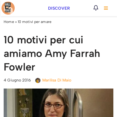
DISCOVER
Vai
al
Home
»
10 motivi per amare
contenuto
10 motivi per cui
amiamo Amy Farrah
Fowler
4 Giugno 2016
Marilisa Di Maio