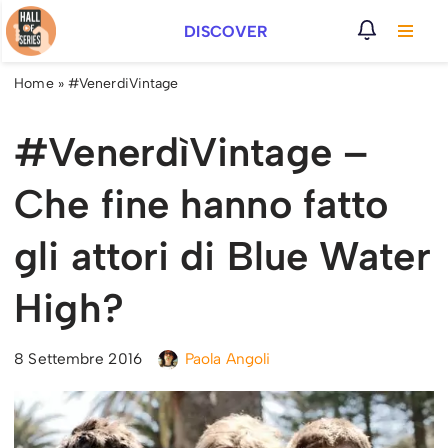
DISCOVER
Vai
al
Home
»
#VenerdiVintage
contenuto
#VenerdìVintage –
Che fine hanno fatto
gli attori di Blue Water
High?
8 Settembre 2016
Paola Angoli