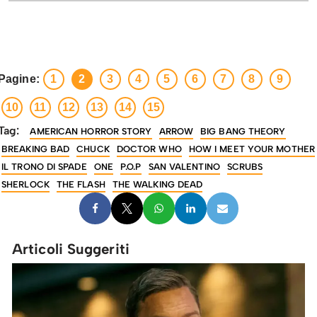
Pagine:
1
2
3
4
5
6
7
8
9
10
11
12
13
14
15
Tag:
AMERICAN HORROR STORY
ARROW
BIG BANG THEORY
BREAKING BAD
CHUCK
DOCTOR WHO
HOW I MEET YOUR MOTHER
IL TRONO DI SPADE
ONE
P.O.P
SAN VALENTINO
SCRUBS
SHERLOCK
THE FLASH
THE WALKING DEAD
Articoli Suggeriti