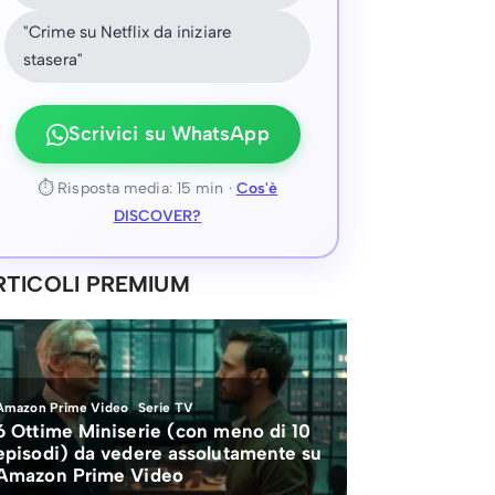
"Crime su Netflix da iniziare
stasera"
Scrivici su WhatsApp
⏱ Risposta media: 15 min ·
Cos'è
DISCOVER?
RTICOLI PREMIUM