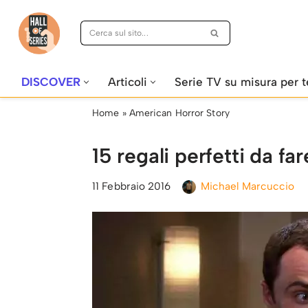
Vai
al
contenuto
DISCOVER
Articoli
Serie TV su misura per t
Home
»
American Horror Story
15 regali perfetti da fa
11 Febbraio 2016
Michael Marcuccio