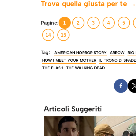
Trova quella giusta per te 
Pagine:
1
2
3
4
5
14
15
Tag:
AMERICAN HORROR STORY
ARROW
BIG
HOW I MEET YOUR MOTHER
IL TRONO DI SPADE
THE FLASH
THE WALKING DEAD
Articoli Suggeriti