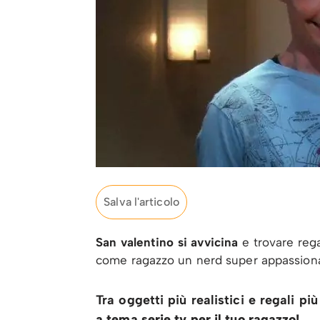
Salva l'articolo
San valentino si avvicina
e trovare rega
come ragazzo un nerd super appassionat
Tra oggetti più realistici e regali pi
a tema serie tv per il tuo ragazzo!