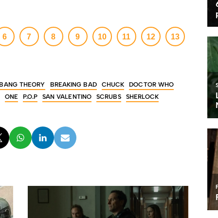
→
6
7
8
9
10
11
12
13
 BANG THEORY
BREAKING BAD
CHUCK
DOCTOR WHO
ONE
P.O.P
SAN VALENTINO
SCRUBS
SHERLOCK