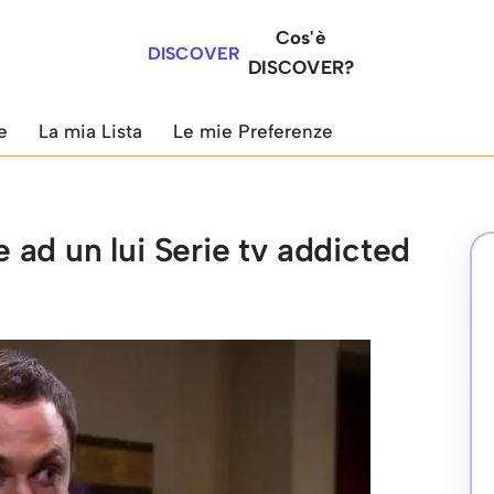
Cos'è
DISCOVER
DISCOVER?
e
La mia Lista
Le mie Preferenze
re ad un lui Serie tv addicted