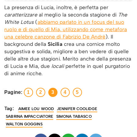
La presenza di Lucia, inoltre, è perfetta per
caratterizzare
al meglio la seconda stagione di
The
White Lotus
(
abbiamo parlato in un focus del suo
ruolo e di quello di Mia, utilizzando come metafora
una celebre canzone di Fabrizio De Andrè
). Il
background della
Sicilia
crea una cornice molto
suggestiva e solida, migliore a ben vedere di quelle
delle altre due stagioni. Merito anche della presenza
di Lucia e Mia, due
locali
perfette in quel purgatorio
di anime ricche.
Pagine:
1
2
3
4
5
Tag:
AIMEE LOU WOOD
JENNIFER COOLIDGE
SABRINA IMPACCIATORE
SIMONA TABASCO
WALTON GOGGINS