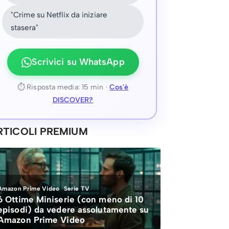
"Crime su Netflix da iniziare
stasera"
Scrivici su WhatsApp
⏱ Risposta media: 15 min ·
Cos'è
DISCOVER?
RTICOLI PREMIUM