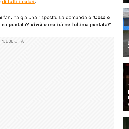
o
di tutti i colori
.
 fan, ha già una risposta. La domanda è ‘
Cosa è
tima puntata? Vivrà o morirà nell’ultima puntata?’
PUBBLICITÀ