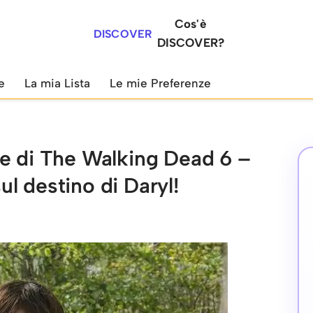
Cos'è
DISCOVER
DISCOVER?
e
La mia Lista
Le mie Preferenze
le di The Walking Dead 6 –
l destino di Daryl!