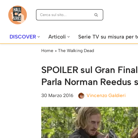
Vai
al
contenuto
DISCOVER
Articoli
Serie TV su misura per t
Home
»
The Walking Dead
SPOILER sul Gran Fina
Parla Norman Reedus su
30 Marzo 2016
Vincenzo Galdieri