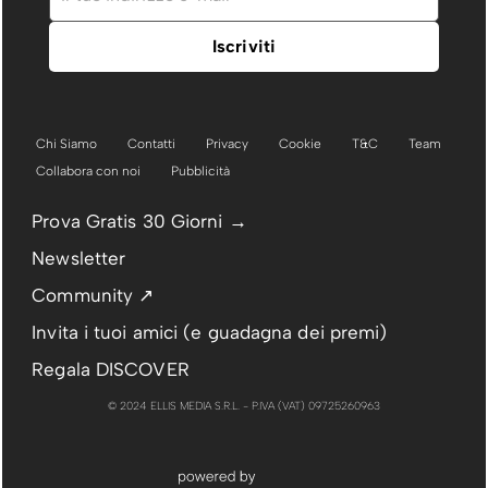
Chi Siamo
Contatti
Privacy
Cookie
T&C
Team
Collabora con noi
Pubblicità
Prova Gratis 30 Giorni →
Newsletter
Community ↗
Invita i tuoi amici (e guadagna dei premi)
Regala DISCOVER
© 2024 ELLIS MEDIA S.R.L. - P.IVA (VAT) 09725260963