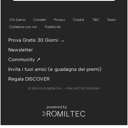
Chi Siamo
Contatti
Privacy
Cookie
T&C
Team
Collabora con noi
Pubblicità
Prova Gratis 30 Giorni →
Newsletter
Community ↗
Invita i tuoi amici (e guadagna dei premi)
Regala DISCOVER
© 2024 ELLIS MEDIA S.R.L. - P.IVA (VAT) 09725260963