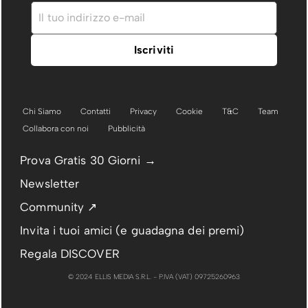
Chi Siamo
Contatti
Privacy
Cookie
T&C
Team
Collabora con noi
Pubblicità
Prova Gratis 30 Giorni →
Newsletter
Community ↗
Invita i tuoi amici (e guadagna dei premi)
Regala DISCOVER
© 2024 ELLIS MEDIA S.R.L. - P.IVA (VAT) 09725260963