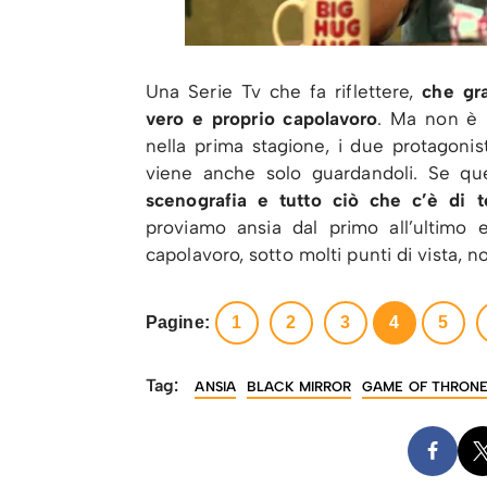
Una Serie Tv che fa riflettere,
che graz
vero e proprio capolavoro
. Ma non è 
nella prima stagione, i due protagonis
viene anche solo guardandoli. Se qu
scenografia e tutto ciò che c’è di 
proviamo ansia dal primo all’ultimo 
capolavoro, sotto molti punti di vista,
Pagine:
1
2
3
4
5
Tag:
ANSIA
BLACK MIRROR
GAME OF THRON