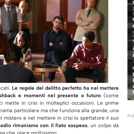
ncati.
Le regole del delitto perfetto ha nel mettere
lashback e momenti nel presente o futuro
(come
i mette in crisi in molteplici occasioni. Le prime
trama particolare ma che funziona alla grande, una
PU
 mistero e nel mettere in crisi lo spettatore il suo
isodio rimaniamo con il fiato sospeso
, un colpo da
ma che piace moltissimo.