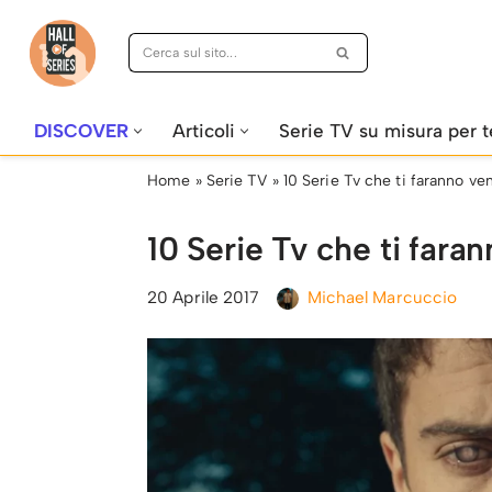
Vai
al
contenuto
DISCOVER
Articoli
Serie TV su misura per t
Home
»
Serie TV
»
10 Serie Tv che ti faranno ven
10 Serie Tv che ti faran
20 Aprile 2017
Michael Marcuccio