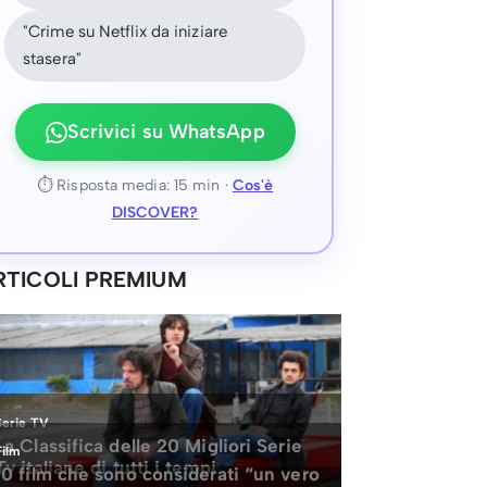
"Crime su Netflix da iniziare
stasera"
Scrivici su WhatsApp
⏱ Risposta media: 15 min ·
Cos'è
DISCOVER?
RTICOLI PREMIUM