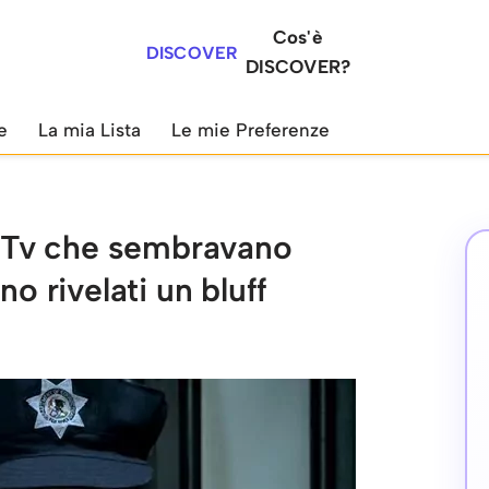
Cos'è
DISCOVER
DISCOVER?
e
La mia Lista
Le mie Preferenze
ie Tv che sembravano
no rivelati un bluff