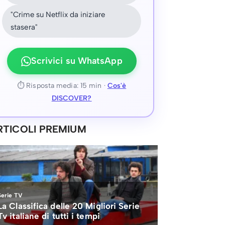
"Crime su Netflix da iniziare
stasera"
Scrivici su WhatsApp
⏱ Risposta media: 15 min ·
Cos'è
DISCOVER?
RTICOLI PREMIUM