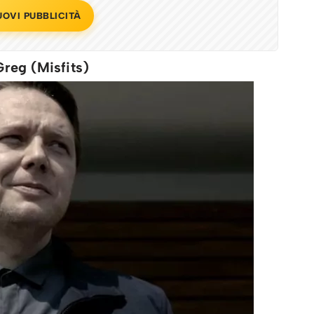
UOVI PUBBLICITÀ
Greg (Misfits)