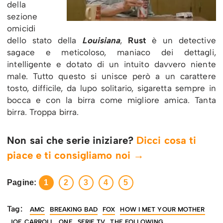
della
sezione
omicidi
dello stato della
Louisiana
,
Rust
è un detective
sagace e meticoloso, maniaco dei dettagli,
intelligente e dotato di un intuito davvero niente
male. Tutto questo si unisce però a un carattere
tosto, difficile, da lupo solitario, sigaretta sempre in
bocca e con la birra come migliore amica. Tanta
birra. Troppa birra.
Non sai che serie iniziare?
Dicci cosa ti
piace e ti consigliamo noi →
Pagine:
1
2
3
4
5
Tag:
AMC
BREAKING BAD
FOX
HOW I MET YOUR MOTHER
JOE CARROLL
ONE
SERIE TV
THE FOLLOWING