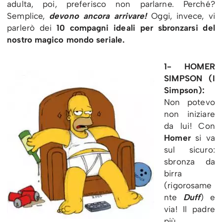
adulta, poi, preferisco non parlarne. Perché?
Semplice,
devono ancora arrivare!
Oggi, invece, vi
parlerò dei
10 compagni ideali per sbronzarsi del
nostro magico mondo seriale.
1- HOMER
SIMPSON (I
Simpson):
Non potevo
non iniziare
da lui! Con
Homer
si va
sul sicuro:
sbronza da
birra
(rigorosame
nte
Duff
) e
via! Il padre
più