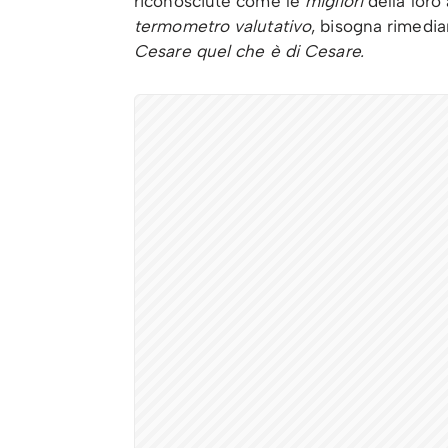
riconosciute come le
migliori
della loro
termometro valutativo
, bisogna rimediar
Cesare quel che è di Cesare.