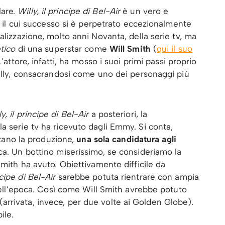
lare.
Willy, il principe di Bel-Air
è un vero e
e, il cui successo si è perpetrato eccezionalmente
alizzazione, molto anni Novanta, della serie tv, ma
etico
di una superstar come
Will Smith
(
qui il suo
L’attore, infatti, ha mosso i suoi primi passi proprio
Willy, consacrandosi come uno dei personaggi più
ly, il principe di Bel-Air
a posteriori, la
la serie tv ha ricevuto dagli Emmy. Si conta,
zzano la produzione,
una sola candidatura agli
ica. Un bottino miserissimo, se consideriamo la
Smith ha avuto. Obiettivamente difficile da
ncipe di Bel-Air
sarebbe potuta rientrare con ampia
 dell’epoca. Così come Will Smith avrebbe potuto
rrivata, invece, per due volte ai Golden Globe).
ile.