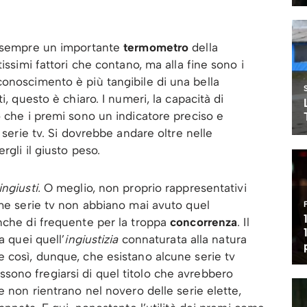
o sempre un importante
termometro
della
issimi fattori che contano, ma alla fine sono i
onoscimento è più tangibile di una bella
i, questo è chiaro. I numeri, la capacità di
o che i premi sono un indicatore preciso e
 serie tv. Si dovrebbe andare oltre nelle
rgli il giusto peso.
ingiusti.
O meglio, non proprio rappresentativi
ime serie tv non abbiano mai avuto quel
nche di frequente per la troppa
concorrenza
. Il
a quei quell’
ingiustizia
connaturata alla natura
 così, dunque, che esistano alcune serie tv
ono fregiarsi di quel titolo che avrebbero
e non rientrano nel novero delle serie elette,