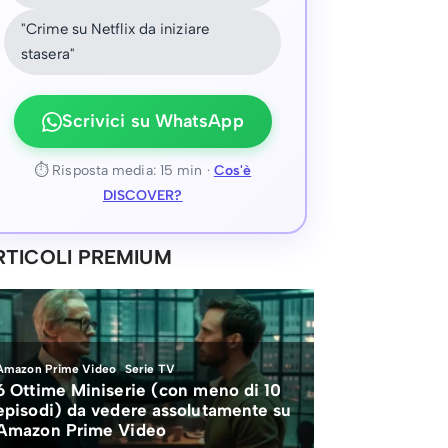
"Crime su Netflix da iniziare
stasera"
Scrivici su WhatsApp
⏱ Risposta media: 15 min ·
Cos'è
DISCOVER?
RTICOLI PREMIUM