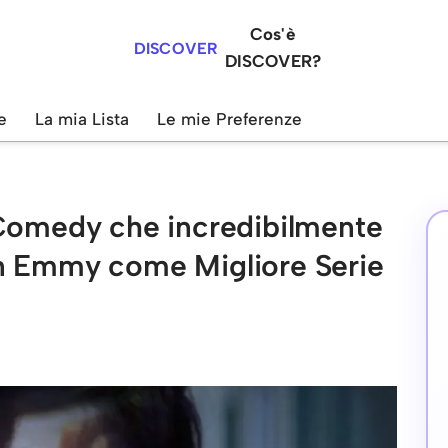
Cos'è
DISCOVER
DISCOVER?
e
La mia Lista
Le mie Preferenze
 Comedy che incredibilmente
n Emmy come Migliore Serie