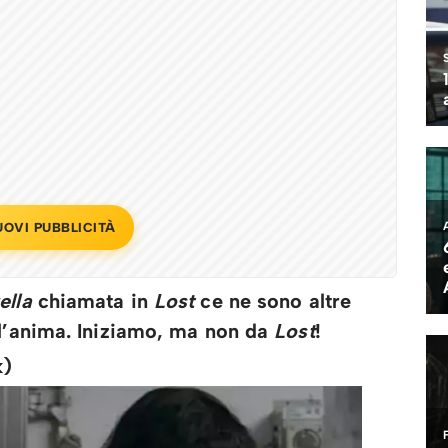
UOVI PUBBLICITÀ
ella
chiamata in
Lost
ce ne sono altre
ll’anima. Iniziamo, ma non da
Lost
!
k)