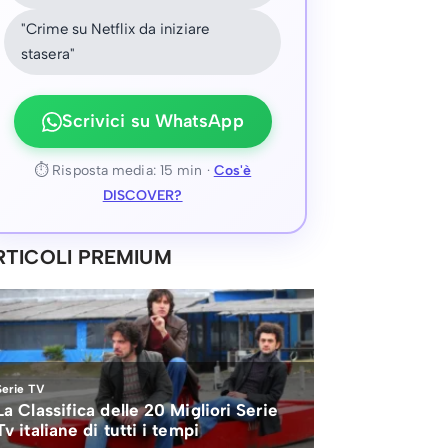
"Crime su Netflix da iniziare
stasera"
Scrivici su WhatsApp
⏱ Risposta media: 15 min ·
Cos'è
DISCOVER?
RTICOLI PREMIUM