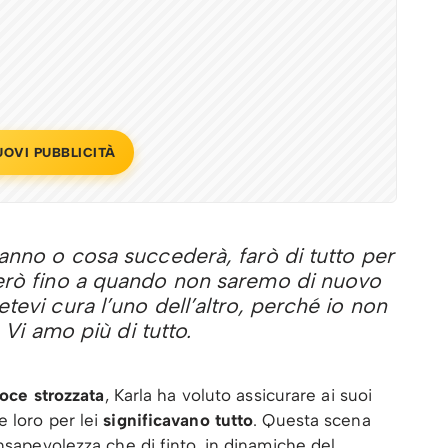
UOVI PUBBLICITÀ
anno o cosa succederà, farò di tutto per
erò fino a quando non saremo di nuovo
tevi cura l’uno dell’altro, perché io non
. Vi amo più di tutto.
voce strozzata
, Karla ha voluto assicurare ai suoi
 loro per lei
significavano tutto
. Questa scena
nsapevolezza che di finto, in dinamiche del