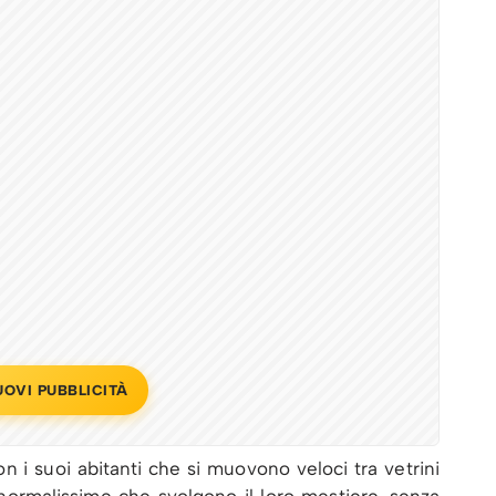
UOVI PUBBLICITÀ
con i suoi abitanti che si muovono veloci tra vetrini
normalissime che svolgono il loro mestiere, senza