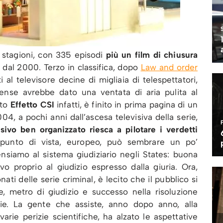
ici stagioni, con 335 episodi
più un film di chiusura
 dal 2000. Terzo in classifica, dopo
Law and order
 al televisore decine di migliaia di telespettatori,
orense avrebbe dato una ventata di aria pulita al
tto
Effetto CSI
infatti, è finito in prima pagina di un
4, a pochi anni dall’ascesa televisiva della serie,
sivo ben organizzato riesca a pilotare i verdetti
punto di vista, europeo, può sembrare un po’
nsiamo al sistema giudiziario negli States: buona
vo proprio al giudizio espresso dalla giuria. Ora,
ti delle serie criminal, è lecito che il pubblico si
re, metro di giudizio e successo nella risoluzione
ie. La gente che assiste, anno dopo anno, alla
arie perizie scientifiche, ha alzato le aspettative