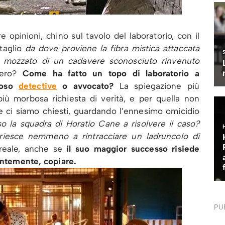
opinioni, chino sul tavolo del laboratorio, con il
ttaglio
da dove proviene la fibra mistica attaccata
ito mozzato di un cadavere sconosciuto rinvenuto
vero?
Come ha fatto un topo di laboratorio a
moso
detective
o avvocato?
La spiegazione più
iù morbosa richiesta di verità, e per quella non
te ci siamo chiesti, guardando l’ennesimo omicidio
 la squadra di Horatio Cane a risolvere il caso?
riesce nemmeno a rintracciare un ladruncolo di
reale, anche se
il suo maggior successo risiede
ientemente, copiare.
PU