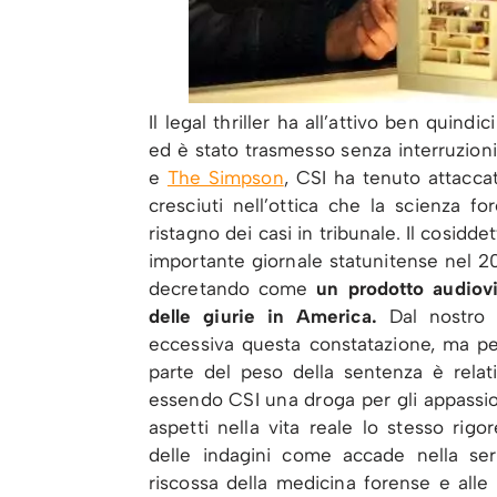
Il legal thriller ha all’attivo ben quind
ed è stato trasmesso senza interruzioni
e
The Simpson
, CSI ha tenuto attaccati
cresciuti nell’ottica che la scienza f
ristagno dei casi in tribunale. Il cosidde
importante giornale statunitense nel 200
decretando come
un prodotto audiovi
delle giurie in America.
Dal nostro 
eccessiva questa constatazione, ma pe
parte del peso della sentenza è relati
essendo CSI una droga per gli appassiona
aspetti nella vita reale lo stesso rigo
delle indagini come accade nella ser
riscossa della medicina forense e alle v