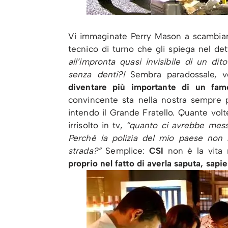
Vi immaginate Perry Mason a scambiare 
tecnico di turno che gli spiega nel de
all’impronta quasi invisibile di un d
senza denti?!
Sembra paradossale, 
diventare più importante di un fa
convincente sta nella nostra sempre p
intendo il Grande Fratello. Quante vol
irrisolto in tv,
“quanto ci avrebbe messo
Perché la polizia del mio paese non 
strada?”
Semplice:
CSI
non è la vita 
proprio nel fatto di averla saputa, sap