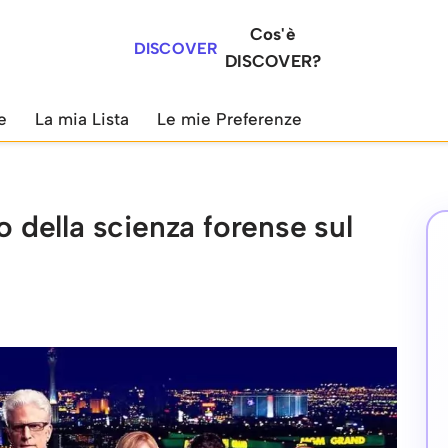
Cos'è
DISCOVER
DISCOVER?
e
La mia Lista
Le mie Preferenze
o della scienza forense sul