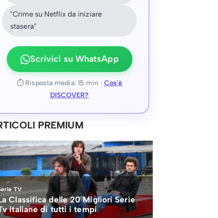
"Crime su Netflix da iniziare
stasera"
Scrivici su WhatsApp
⏱ Risposta media: 15 min ·
Cos'è
DISCOVER?
RTICOLI PREMIUM