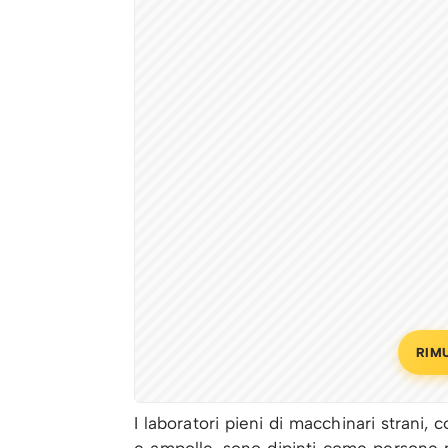
RIM
I laboratori pieni di macchinari strani, 
e ampolle, sono dipinti come persone 