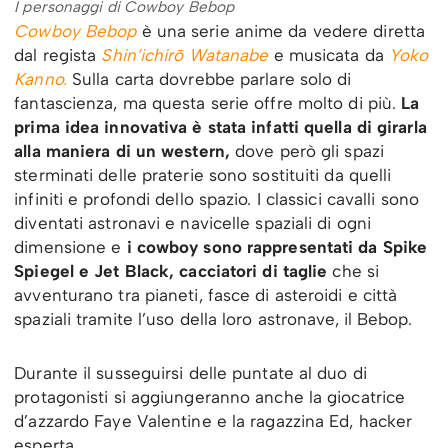
I personaggi di Cowboy Bebop
Cowboy Bebop
è una serie anime da vedere diretta
dal regista
Shin’ichirō Watanabe
e musicata da
Yoko
Kanno.
Sulla carta dovrebbe parlare solo di
fantascienza, ma questa serie offre molto di più.
La
prima idea innovativa è stata infatti quella di
girarla
alla maniera di un western,
dove però gli spazi
sterminati delle praterie sono sostituiti da quelli
infiniti e profondi dello spazio. I classici cavalli sono
diventati astronavi e navicelle spaziali di ogni
dimensione e
i cowboy sono rappresentati da Spike
Spiegel e Jet Black, cacciatori di taglie
che si
avventurano tra pianeti, fasce di asteroidi e città
spaziali tramite l’uso della loro astronave, il Bebop.
Durante il susseguirsi delle puntate al duo di
protagonisti si aggiungeranno anche la giocatrice
d’azzardo Faye Valentine e la ragazzina Ed, hacker
esperta.