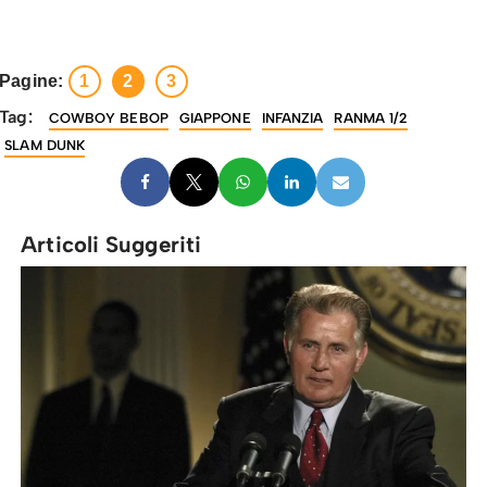
Pagine:
1
2
3
Tag:
COWBOY BEBOP
GIAPPONE
INFANZIA
RANMA 1/2
SLAM DUNK
Articoli Suggeriti