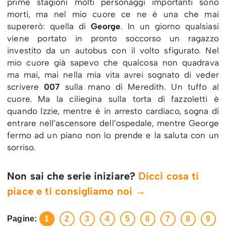
prime stagioni molti personaggi importanti sono
morti, ma nel mio cuore ce ne è una che mai
supererò: quella di
George
. In un giorno qualsiasi
viene portato in pronto soccorso un ragazzo
investito da un autobus con il volto sfigurato. Nel
mio cuore già sapevo che qualcosa non quadrava
ma mai, mai nella mia vita avrei sognato di veder
scrivere
007
sulla mano di Meredith. Un tuffo al
cuore. Ma la ciliegina sulla torta di fazzoletti è
quando Izzie, mentre è in arresto cardiaco, sogna di
entrare nell’ascensore dell’ospedale, mentre George
fermo ad un piano non lo prende e la saluta con un
sorriso.
Non sai che serie iniziare?
Dicci cosa ti
piace e ti consigliamo noi →
Pagine:
1
2
3
4
5
6
7
8
9