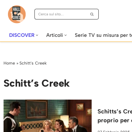
Vai
al
contenuto
DISCOVER
Articoli
Serie TV su misura per t
Home
»
Schitt's Creek
Schitt’s Creek
Schitts’s Cr
proprio per