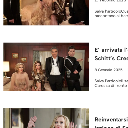
27 Febbraio 2025
Salva l’articoloQue
raccontano ai bam
E’ arrivata 
Schitt’s Cre
8 Gennaio 2025
Salva l’articoloIl
Caressa di fronte 
Reinventarsi,
lezione di S