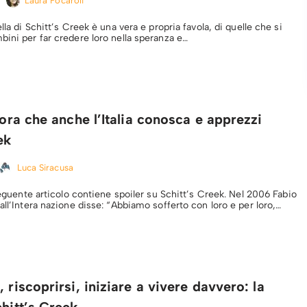
Laura Focaroli
lla di Schitt’s Creek è una vera e propria favola, di quelle che si
bini per far credere loro nella speranza e…
l’ora che anche l’Italia conosca e apprezzi
ek
Luca Siracusa
 seguente articolo contiene spoiler su Schitt’s Creek. Nel 2006 Fabio
all’Intera nazione disse: “Abbiamo sofferto con loro e per loro,…
 riscoprirsi, iniziare a vivere davvero: la
chitt’s Creek