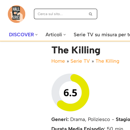
Vai
al
contenuto
DISCOVER
Articoli
Serie TV su misura per t
The Killing
Home
»
Serie TV
»
The Killing
Generi:
Drama, Poliziesco -
Stagio
Durata Media Episodio:
50 min.