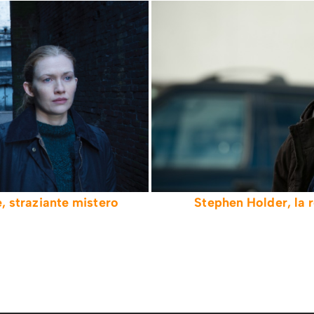
, straziante mistero
Stephen Holder, la r