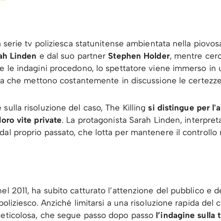
a serie tv poliziesca statunitense ambientata nella piovosa
ah Linden
e dal suo partner
Stephen Holder
, mentre cerc
re le indagini procedono, lo spettatore viene immerso in
cena che mettono costantemente in discussione le certezze
sulla risoluzione del caso, The Killing
si distingue per l
loro vite private
. La protagonista Sarah Linden, interpret
al proprio passato, che lotta per mantenere il controllo m
l 2011, ha subito catturato l’attenzione del pubblico e dell
poliziesco. Anziché limitarsi a una risoluzione rapida del 
meticolosa, che segue passo dopo passo
l’indagine sulla 