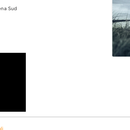
na Sud
li