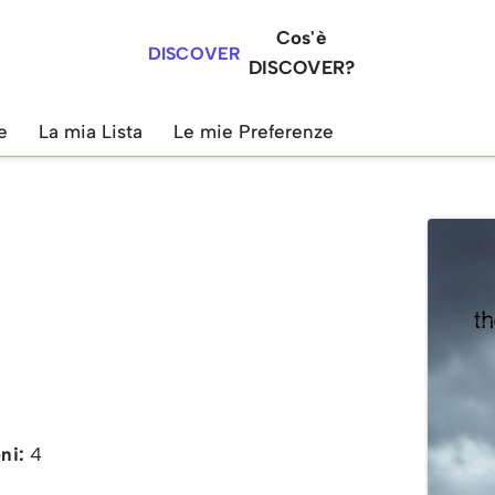
Cos'è
DISCOVER
DISCOVER?
e
La mia Lista
Le mie Preferenze
ni:
4