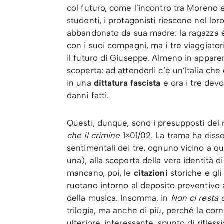
col futuro, come l’incontro tra Moreno e
studenti, i protagonisti riescono nel lo
abbandonato da sua madre: la ragazza è
con i suoi compagni, ma i tre viaggiator
il futuro di Giuseppe. Almeno in appare
scoperta: ad attenderli c’è un’Italia ch
in una
dittatura fascista
e ora i tre dev
danni fatti.
Questi, dunque, sono i presupposti del
che il crimine
1×01/02. La trama ha disse
sentimentali dei tre, ognuno vicino a qu
una), alla scoperta della vera identità d
mancano, poi, le
citazioni
storiche e gli
ruotano intorno al deposito preventivo a
della musica. Insomma, in
Non ci resta 
trilogia, ma anche di più, perché la cor
ulteriore, interessante, spunto di rifless