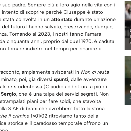
 suo padre. Sempre più a loro agio nella vita con i
ro intento di scoprire perché Giuseppe è stato
 stata coinvolta in un
attentato
durante un’azione
i del futuro l’hanno salvato, preservando, dunque,
nza. Tornando al 2023, i nostri fanno l’amara
e da cinquanta anni, proprio dal quel 1970, è caduta
ono tornare indietro nel tempo per riparare ai
 racconto, ampiamente sviscerati in
Non ci resta
minato, poi, già diversi
spunti
, dalle avventure
alche studentessa (Claudio addirittura a più di
i
Sergio
, che è una talpa dei servizi segreti. Non
 strampalati piani per fare soldi, che stavolta
lla SIAE di brani che avrebbero fatto la storia
che il crimine
1×01/02 ritroviamo tanto della
nice storica e il paradosso temporale offrono un
ione.