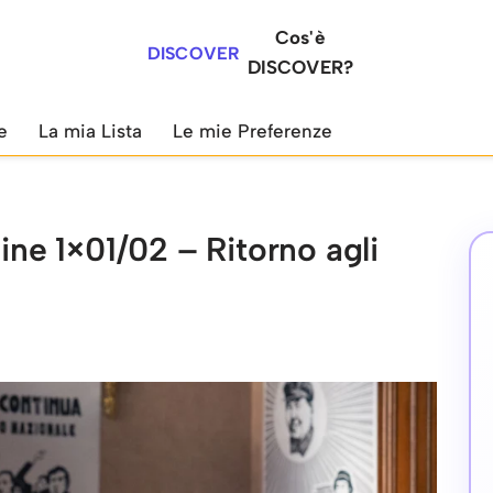
Cos'è
DISCOVER
DISCOVER?
e
La mia Lista
Le mie Preferenze
mine 1×01/02 – Ritorno agli