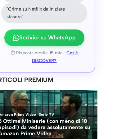
"Crime su Netflix da iniziare
stasera"
Scrivici su WhatsApp
⏱ Risposta media: 15 min ·
Cos'è
DISCOVER?
RTICOLI PREMIUM