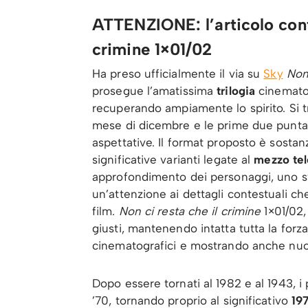
ATTENZIONE: l’articolo conti
crimine 1×01/02
Ha preso ufficialmente il via su
Sky
Non 
prosegue l’amatissima
trilogia
cinematog
recuperando ampiamente lo spirito. Si tr
mese di dicembre e le prime due punta
aspettative. Il format proposto è sostan
significative varianti legate al
mezzo tel
approfondimento dei personaggi, uno sv
un’attenzione ai dettagli contestuali ch
film.
Non ci resta che il crimine
1×01/02,
giusti, mantenendo intatta tutta la forz
cinematografici e mostrando anche nuov
Dopo essere tornati al 1982 e al 1943, i 
’70, tornando proprio al significativo
19