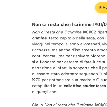
RIM
Non ci resta che il crimine 1×01/
Non ci resta che il crimine
1×01/02 ripar
crimine,
terzo capitolo della saga, con i
viaggi nel tempo, si sono allontanati, vi
ricchezza, ma anche d’isolamento emotiv
conti bancari, ma per risolvere Moreno
si è fiondato per cercare di fare luce su
narrazione è infatti la scoperta che il 
di essere stato adottato: seguendo l’uni
1970 per rintracciare sua madre e Claud
catapultati in un
collettivo studentesco
di quegli anni.
Gia in
Non ci resta che il crimine
1×01/0