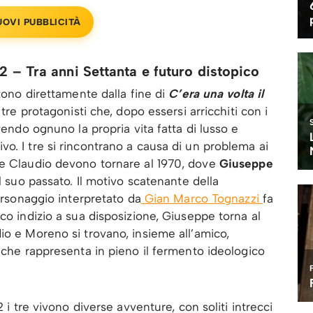
UOVI PUBBLICITÀ
02 – Tra anni Settanta e futuro distopico
tono direttamente dalla fine di
C’era una volta il
 tre protagonisti che, dopo essersi arricchiti con i
vendo ognuno la propria vita fatta di lusso e
o. I tre si rincontrano a causa di un problema ai
 e Claudio devono tornare al 1970, dove
Giuseppe
l suo passato. Il motivo scatenante della
personaggio interpretato da
Gian Marco Tognazzi
fa
co indizio a sua disposizione, Giuseppe torna al
io e Moreno si trovano, insieme all’amico,
che rappresenta in pieno il fermento ideologico
2 i tre vivono diverse avventure, con soliti intrecci