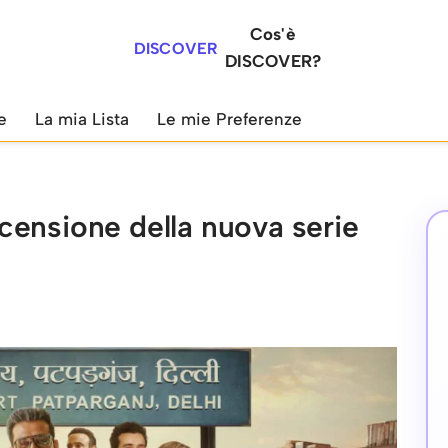
Cos'è
DISCOVER
DISCOVER?
e
La mia Lista
Le mie Preferenze
censione della nuova serie