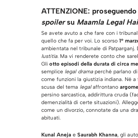
ATTENZIONE: proseguendo ne
spoiler
su
Maamla Legal Hai
Se avete avuto a che fare con i tribunali
quello che fa per voi. Lo scorso
1° marz
ambientata nel tribunale di Patparganj. 
Iustitia
. Ma vi renderete conto che sar
Gli
otto episodi della durata di circa m
semplice
legal drama
perché parlano di 
come funzioni la giustizia indiana. Né a
scusa del tema
legal
affrontano
argomen
persino sarcastica, addirittura cruda (
demenzialità di certe situazioni). Alle
come un divorzio, connotate da una dra
abituati.
Kunal Aneja
e
Saurabh Khanna
, gli au