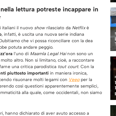
lla lettura potreste incappare in
 italiani il nuovo
show
rilasciato da
Netflix
è
o
, infatti, è uscita una nuova serie indiana
Dubitiamo che vi possa riconciliare con la dea
ebbe potuta andare peggio.
ezz’ora
l’uno di
Maamla Legal Hai
non sono un
molto altro. Non si limitano, cioè, a raccontare
 farne una critica parodistica
tout court
. Con la
ti piuttosto importanti
in maniera ironica,
facendo risuonare molti legami con
Veep
per la
ggerendo così questioni apparentemente semplici,
mmaticità alla quale, come occidentali, non siamo
tori, hanno dichiarato di aver avuto accesso a