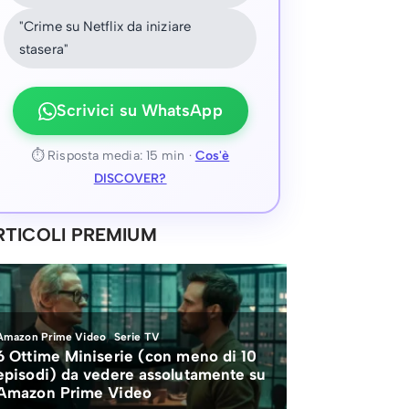
"Crime su Netflix da iniziare
stasera"
Scrivici su WhatsApp
⏱ Risposta media: 15 min ·
Cos'è
DISCOVER?
RTICOLI PREMIUM