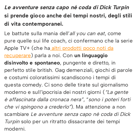
Le avventure senza capo né coda di Dick Turpin
si prende gioco anche dei tempi nostri, degli stili
di vita contemporanei.
Le battute sulla mania dell’
all you can eat
, come
pure quelle sui life coach, ci confermano che la serie
Apple TV+ (che ha
altri prodotti poco noti da
recuperare
) parla a noi. Con
un linguaggio
disinvolto e spontaneo
, pungente e diretto, in
perfetto stile british. Gag demenziali, giochi di parole
e costumi coloratissimi scandiscono i tempi di
questa comedy. Ci sono delle tirate sul giornalismo
moderno e sull’ipocrisia dei nostri giorni (
“La gente
è affascinata dalla cronaca nera”
, “
sono i poteri forti
che vi spingono a crederlo”
). Ma attenzione a non
scambiare
Le avventure senza capo né coda di Dick
Turpin
solo per un ritratto dissacrante dei tempi
moderni.