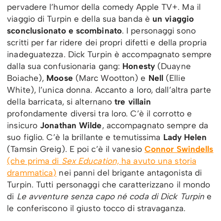
pervadere l’humor della comedy Apple TV+. Ma il
viaggio di Turpin e della sua banda è
un viaggio
sconclusionato e scombinato
. I personaggi sono
scritti per far ridere dei propri difetti e della propria
inadeguatezza. Dick Turpin è accompagnato sempre
dalla sua confusionaria gang:
Honesty
(Duayne
Boiache),
Moose
(Marc Wootton) e
Nell
(Ellie
White), l’unica donna. Accanto a loro, dall’altra parte
della barricata, si alternano
tre villain
profondamente diversi tra loro. C’è il corrotto e
insicuro
Jonathan Wilde
, accompagnato sempre da
suo figlio. C’è la brillante e temutissima
Lady Helen
(Tamsin Greig). E poi c’è il vanesio
Connor Swindells
(che prima di
Sex Education,
ha avuto una storia
drammatica)
nei panni del brigante antagonista di
Turpin. Tutti personaggi che caratterizzano il mondo
di
Le avventure senza capo né coda di Dick Turpin
e
le conferiscono il giusto tocco di stravaganza.