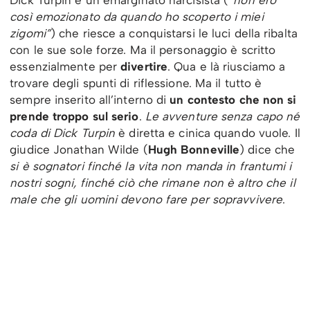
Dick Turpin è un emarginato narcisista (
“non ero
così emozionato da quando ho scoperto i miei
zigomi”
) che riesce a conquistarsi le luci della ribalta
con le sue sole forze. Ma il personaggio è scritto
essenzialmente per
divertire
. Qua e là riusciamo a
trovare degli spunti di riflessione. Ma il tutto è
sempre inserito all’interno di
un contesto che non si
prende troppo sul serio
.
Le avventure senza capo né
coda di Dick Turpin
è diretta e cinica quando vuole. Il
giudice Jonathan Wilde (
Hugh Bonneville
) dice che
si è sognatori finché la vita non manda in frantumi i
nostri sogni, finché ciò che rimane non è altro che il
male che gli uomini devono fare per sopravvivere
.