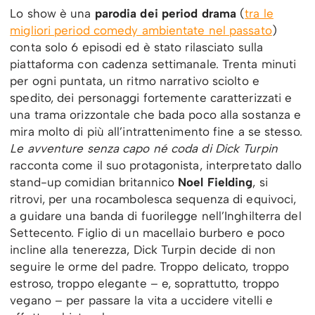
Lo show è una
parodia dei period drama
(
tra le
migliori period comedy ambientate nel passato
)
conta solo 6 episodi ed è stato rilasciato sulla
piattaforma con cadenza settimanale. Trenta minuti
per ogni puntata, un ritmo narrativo sciolto e
spedito, dei personaggi fortemente caratterizzati e
una trama orizzontale che bada poco alla sostanza e
mira molto di più all’intrattenimento fine a se stesso.
Le avventure senza capo né coda di Dick Turpin
racconta come il suo protagonista, interpretato dallo
stand-up comidian britannico
Noel Fielding
, si
ritrovi, per una rocambolesca sequenza di equivoci,
a guidare una banda di fuorilegge nell’Inghilterra del
Settecento. Figlio di un macellaio burbero e poco
incline alla tenerezza, Dick Turpin decide di non
seguire le orme del padre. Troppo delicato, troppo
estroso, troppo elegante – e, soprattutto, troppo
vegano – per passare la vita a uccidere vitelli e