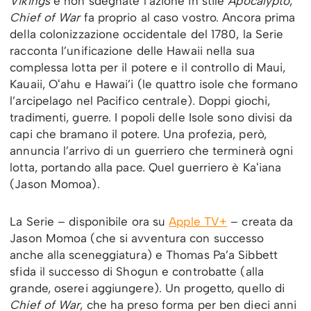
Vikings
e non sdegnate l’azione in stile
Apocalypto
,
Chief of War
fa proprio al caso vostro. Ancora prima
della colonizzazione occidentale del 1780, la Serie
racconta l’unificazione delle Hawaii nella sua
complessa lotta per il potere e il controllo di Maui,
Kauaii, Oʻahu e Hawai’i (le quattro isole che formano
l’arcipelago nel Pacifico centrale). Doppi giochi,
tradimenti, guerre. I popoli delle Isole sono divisi da
capi che bramano il potere. Una profezia, però,
annuncia l’arrivo di un guerriero che terminerà ogni
lotta, portando alla pace. Quel guerriero è Kaʻiana
(Jason Momoa).
La Serie – disponibile ora su
Apple TV+
– creata da
Jason Momoa (che si avventura con successo
anche alla sceneggiatura) e Thomas Pa’a Sibbett
sfida il successo di Shogun e controbatte (alla
grande, oserei aggiungere). Un progetto, quello di
Chief of War
, che ha preso forma per ben dieci anni