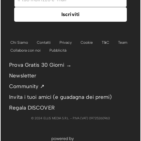
Chi Siamo
Contatti
Privacy
Cookie
T&C
Team
Collabora con noi
Pubblicità
Prova Gratis 30 Giorni →
Newsletter
Community ↗
Invita i tuoi amici (e guadagna dei premi)
Regala DISCOVER
© 2024 ELLIS MEDIA S.R.L. - P.IVA (VAT) 09725260963