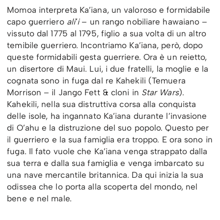
Momoa interpreta Ka’iana, un valoroso e formidabile
capo guerriero
aliʻi
– un rango nobiliare hawaiano –
vissuto dal 1775 al 1795, figlio a sua volta di un altro
temibile guerriero. Incontriamo Ka’iana, però, dopo
queste formidabili gesta guerriere. Ora è un reietto,
un disertore di Maui. Lui, i due fratelli, la moglie e la
cognata sono in fuga dal re Kahekili (Temuera
Morrison – il Jango Fett & cloni in
Star Wars
).
Kahekili, nella sua distruttiva corsa alla conquista
delle isole, ha ingannato Ka’iana durante l’invasione
di O’ahu e la distruzione del suo popolo. Questo per
il guerriero e la sua famiglia era troppo. E ora sono in
fuga. Il fato vuole che Ka’iana venga strappato dalla
sua terra e dalla sua famiglia e venga imbarcato su
una nave mercantile britannica. Da qui inizia la sua
odissea che lo porta alla scoperta del mondo, nel
bene e nel male.