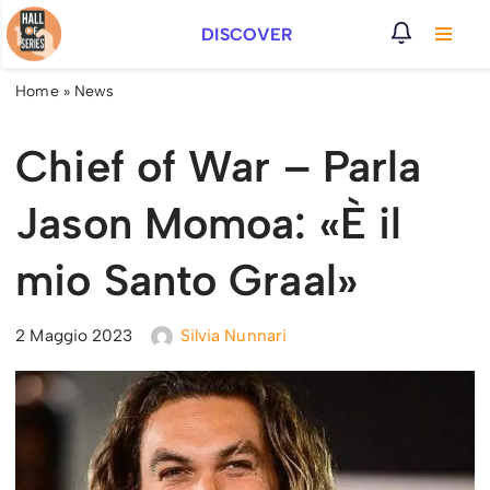
DISCOVER
Vai
al
Home
»
News
contenuto
Chief of War – Parla
Jason Momoa: «È il
mio Santo Graal»
2 Maggio 2023
Silvia Nunnari