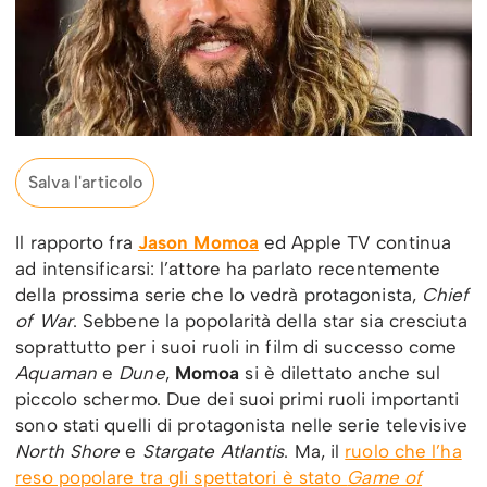
Salva l'articolo
Il rapporto fra
Jason Momoa
ed Apple TV continua
ad intensificarsi: l’attore ha parlato recentemente
della prossima serie che lo vedrà protagonista,
Chief
of War
. Sebbene la popolarità della star sia cresciuta
soprattutto per i suoi ruoli in film di successo come
Aquaman
e
Dune
,
Momoa
si è dilettato anche sul
piccolo schermo. Due dei suoi primi ruoli importanti
sono stati quelli di protagonista nelle serie televisive
North Shore
e
Stargate
Atlantis
. Ma, il
ruolo che l’ha
reso popolare tra gli spettatori è stato
Game of