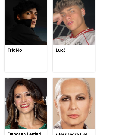
TrigNo
Luk3
Deborah Lettieri
Alessandra Celentano