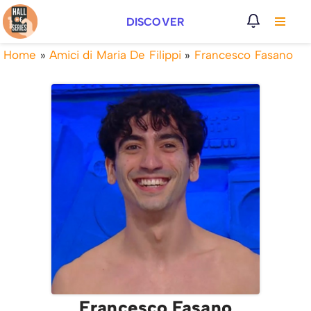
DISCOVER
Vai
al
Home
»
Amici di Maria De Filippi
»
Francesco Fasano
contenuto
Francesco Fasano