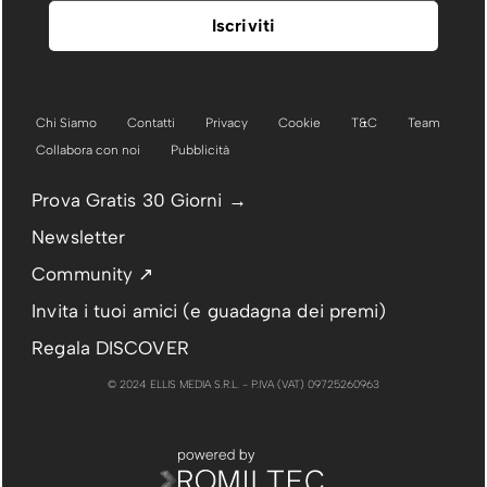
Chi Siamo
Contatti
Privacy
Cookie
T&C
Team
Collabora con noi
Pubblicità
Prova Gratis 30 Giorni →
Newsletter
Community ↗
Invita i tuoi amici (e guadagna dei premi)
Regala DISCOVER
© 2024 ELLIS MEDIA S.R.L. - P.IVA (VAT) 09725260963