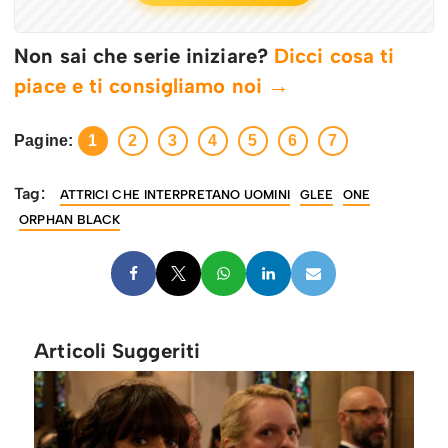
Non sai che serie iniziare?
Dicci cosa ti
piace e ti consigliamo noi →
Pagine:
1
2
3
4
5
6
7
Tag:
ATTRICI CHE INTERPRETANO UOMINI
GLEE
ONE
ORPHAN BLACK
Articoli Suggeriti