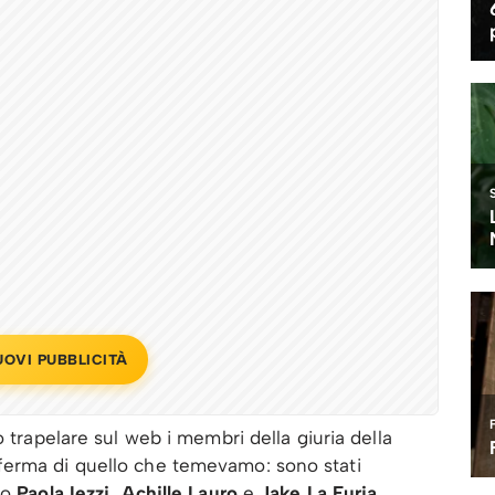
UOVI PUBBLICITÀ
 trapelare sul web i membri della giuria della
ferma di quello che temevamo: sono stati
no
Paola Iezzi, Achille Lauro
e
Jake La Furia
,