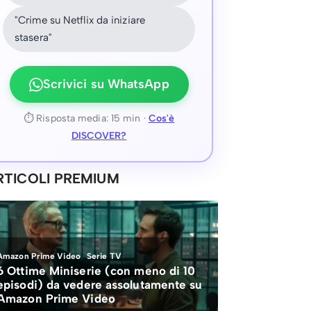
"Crime su Netflix da iniziare
stasera"
Scrivici su WhatsApp
⏱ Risposta media: 15 min ·
Cos'è
DISCOVER?
RTICOLI PREMIUM