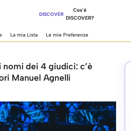
Cos'è
DISCOVER
DISCOVER?
e
La mia Lista
Le mie Preferenze
 nomi dei 4 giudici: c’è
ri Manuel Agnelli