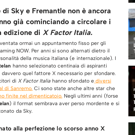
e di Sky e Fremantle non è ancora
nno già cominciando a circolare i
a edizione di
X Factor Italia.
diventata ormai un appuntamento fisso per gli
eaming NOW. Per anni si sono alternati dietro il
sonalità della musica italiana (e internazionale). I
telan
hanno selezionato centinaia di aspiranti
davvero quel fattore X necessario per sfondare.
itori di
X Factor Italia
hanno sfondato e
diversi
al di Sanremo.
Ci sono state anche altre star che
o finite nel dimenticatoio.
Negli ultimi anni (forse
elan
) il format sembrava aver perso mordente e si
tonato da Sky.
nato alla perfezione lo scorso anno X