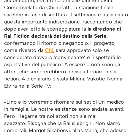
ancora detto, ma attenzione alle ultime novità.
Come rivelato da Chi, infatti, la stagione finale
sarebbe in fase di scrittura. Il settimanale ha lanciato
questa importante indiscrezione, raccontando che
dopo aver letto la sceneggiatura la
la direzione di
Rai Fiction
deciderà del destino della Serie
,
confermando il ritorno o negandolo. Il progetto,
come rivelato da
Chi
, sarà approvato solo se
considerato davvero ‘convincente’ e ‘rispetterà le
aspettative del pubblico.’ A essere pronti sono gli
attori, che sembrerebbero decisi a tornare nella
fiction. A dichiararlo è stata Milena Vukotic, Nonna
Elvira nella Serie Tv:
«Lino e io vorremmo ritornare sul set di Un medico
in famiglia. Le nostre esistenze sono andate avanti.
Però il legame tra noi attori non s’è mai
spezzato. Bisogna che la Rai si sbrighi. Non siamo
immortali. Margot Sikabonyi, alias Maria, che adesso