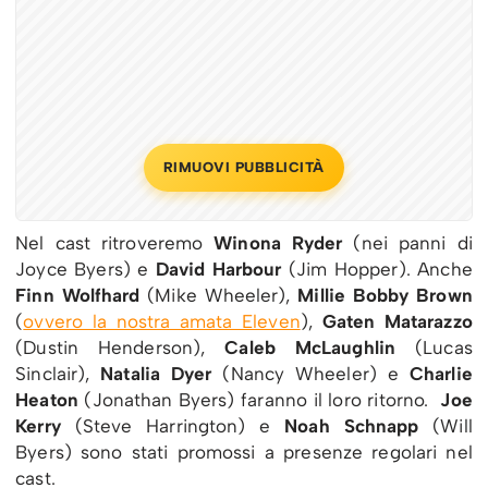
RIMUOVI PUBBLICITÀ
Nel cast ritroveremo
Winona Ryder
(nei panni di
Joyce Byers) e
David Harbour
(Jim Hopper). Anche
Finn Wolfhard
(Mike Wheeler),
Millie Bobby Brown
(
ovvero la nostra amata Eleven
),
Gaten Matarazzo
(Dustin Henderson),
Caleb McLaughlin
(Lucas
Sinclair),
Natalia Dyer
(Nancy Wheeler) e
Charlie
Heaton
(Jonathan Byers) faranno il loro ritorno.
Joe
Kerry
(Steve Harrington) e
Noah Schnapp
(Will
Byers) sono stati promossi a presenze regolari nel
cast.